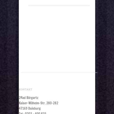
KONTAKT
2Rad Börgartz
Kaiser-Wilhelm-Str. 280-282
47169 Duisburg
Tel.: 0203 - 400 835