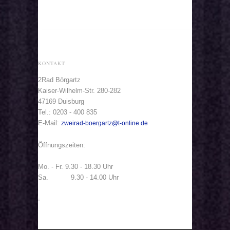
KONTAKT
2Rad Börgartz
Kaiser-Wilhelm-Str. 280-282
47169 Duisburg
Tel.: 0203 - 400 835
E-Mail:
zweirad-boergartz@t-online.de
Öffnungszeiten:
Mo. - Fr. 9.30 - 18.30 Uhr
Sa. 9.30 - 14.00 Uhr